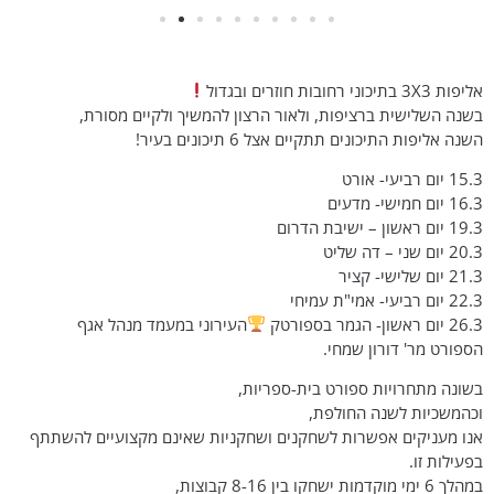
אליפות 3X3 בתיכוני רחובות חוזרים ובגדול
בשנה השלישית ברציפות, ולאור הרצון להמשיך ולקיים מסורת,
השנה אליפות התיכונים תתקיים אצל 6 תיכונים בעיר!
15.3 יום רביעי- אורט
16.3 יום חמישי- מדעים
19.3 יום ראשון – ישיבת הדרום
20.3 יום שני – דה שליט
21.3 יום שלישי- קציר
22.3 יום רביעי- אמי"ת עמיחי
26.3 יום ראשון- הגמר בספורטק
העירוני במעמד מנהל אגף
הספורט מר' דורון שמחי.
בשונה מתחרויות ספורט בית-ספריות,
וכהמשכיות לשנה החולפת,
אנו מעניקים אפשרות לשחקנים ושחקניות שאינם מקצועיים להשתתף
בפעילות זו.
במהלך 6 ימי מוקדמות ישחקו בין 8-16 קבוצות,