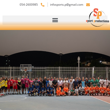
054-2600985
infosports.p@gmail.com