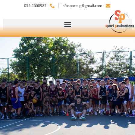
054-2600985
infosports.p@gmail.com