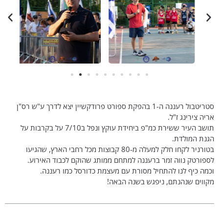
סטריטבול רעננה ה-1 בהפקת ספורט פרודקשיין יצא לדרך ע"ש רס"ן
אריה צירינג ז"ל.
תושב העיר ששירת כמ"פ ביחידת עוקץ ונפל ב7/10 על בקרבות על
הגנת המולדת.
בטורניר לקחו חלק למעלה מ-80 קבוצות מכל רחבי הארץ, שהגיעו
לספורטק נווה זמר ברעננה למתחם ממותג שהוקם לכבוד האירוע.
וכמה כיף לנו להתחיל מסורת עם מעצמת כדורסל כמו רעננה.
מקווים שנהנתם, ניפגש בשנה הבאה!